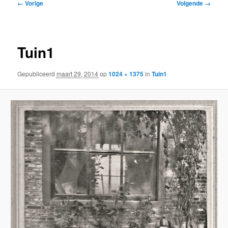
Afbeeldingsnavigatie
← Vorige
Volgende →
inhoud
inhoud
Tuin1
Gepubliceerd
maart 29, 2014
op
1024 × 1375
in
Tuin1