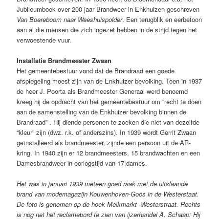
Jubileumboek over 200 jaar Brandweer in Enkhuizen geschreven
Van Boereboom naar Weeshuispolder
. Een terugblik en eerbetoon
aan al die mensen die zich ingezet hebben in de strijd tegen het
verwoestende vuur.
Installatie Brandmeester Zwaan
Het gemeentebestuur vond dat de Brandraad een goede
afspiegeling moest zijn van de Enkhuizer bevolking. Toen in 1937
de heer J. Poorta als Brandmeester Generaal werd benoemd
kreeg hij de opdracht van het gemeentebestuur om “recht te doen
aan de samenstelling van de Enkhuizer bevolking binnen de
Brandraad” . Hij diende personen te zoeken die niet van dezelfde
“kleur” zijn (dwz. r.k. of anderszins). In 1939 wordt Gerrit Zwaan
geïnstalleerd als brandmeester, zijnde een persoon uit de AR-
kring. In 1940 zijn er 12 brandmeesters, 15 brandwachten en een
Damesbrandweer in oorlogstijd van 17 dames.
Het was in januari 1939 meteen goed raak met de uitslaande
brand van modemagazijn Kouwenhoven-Goos in de Westerstaat.
De foto is genomen op de hoek Melkmarkt -Westerstraat. Rechts
is nog net het reclamebord te zien van ijzerhandel A. Schaap: Hij