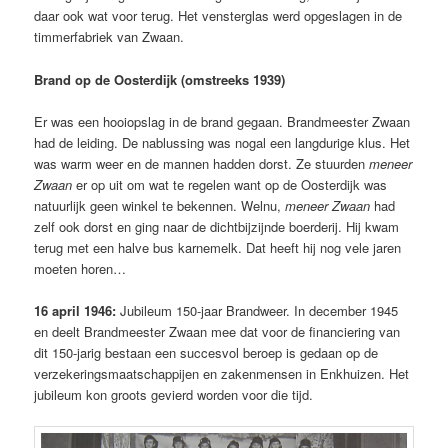
daar ook wat voor terug. Het vensterglas werd opgeslagen in de
timmerfabriek van Zwaan.
Brand op de Oosterdijk (omstreeks 1939)
Er was een hooiopslag in de brand gegaan. Brandmeester Zwaan
had de leiding. De nablussing was nogal een langdurige klus. Het
was warm weer en de mannen hadden dorst. Ze stuurden
meneer
Zwaan
er op uit om wat te regelen want op de Oosterdijk was
natuurlijk geen winkel te bekennen. Welnu,
meneer Zwaan
had
zelf ook dorst en ging naar de dichtbijzijnde boerderij. Hij kwam
terug met een halve bus karnemelk. Dat heeft hij nog vele jaren
moeten horen…
16 april 1946:
Jubileum 150-jaar Brandweer. In december 1945
en deelt Brandmeester Zwaan mee dat voor de financiering van
dit 150-jarig bestaan een succesvol beroep is gedaan op de
verzekeringsmaatschappijen en zakenmensen in Enkhuizen. Het
jubileum kon groots gevierd worden voor die tijd.