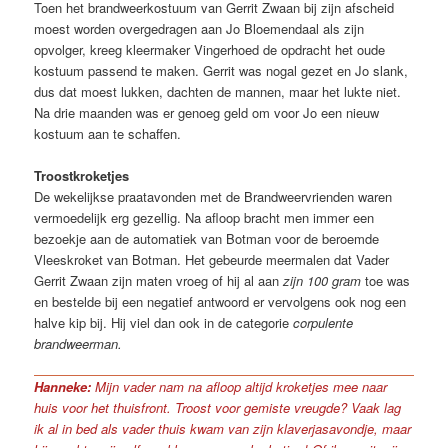
Toen het brandweerkostuum van Gerrit Zwaan bij zijn afscheid
moest worden overgedragen aan Jo Bloemendaal als zijn
opvolger, kreeg kleermaker Vingerhoed de opdracht het oude
kostuum passend te maken. Gerrit was nogal gezet en Jo slank,
dus dat moest lukken, dachten de mannen, maar het lukte niet.
Na drie maanden was er genoeg geld om voor Jo een nieuw
kostuum aan te schaffen.
Troostkroketjes
De wekelijkse praatavonden met de Brandweervrienden waren
vermoedelijk erg gezellig. Na afloop bracht men immer een
bezoekje aan de automatiek van Botman voor de beroemde
Vleeskroket van Botman. Het gebeurde meermalen dat Vader
Gerrit Zwaan zijn maten vroeg of hij al aan
zijn 100 gram
toe was
en bestelde bij een negatief antwoord er vervolgens ook nog een
halve kip bij. Hij viel dan ook in de categorie
corpulente
brandweerman.
Hanneke:
Mijn vader nam na afloop altijd kroketjes mee naar
huis voor het thuisfront. Troost voor gemiste vreugde? V
aak lag
ik al in bed als vader thuis kwam van zijn klaverjasavondje, maar