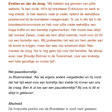
Evelien en Jan de Jong:
“Wij hebben erg genoten van jullie
website. Ik ben sinds 1974 bij brandweer Enkhuizen en werk er
nog steeds. Ik heb daarom vaak je vader, tijdens de wekelijkse
praatavond bij de brandweer meegemaakt. Ik zat in die tijd in de
brandwachtcommissie en heb voor jullie vader wekelijks een
kopje koffie en een borreltje ingeschonken. Het mooie was altijd
dat meneer Zwaan, zoals wij hem altijd noemde, nooit voor 22.00
uur een borreltje nam. Wij probeerden het wel om hem eerder aan
de borrel te krijgen, maar dan was zijn antwoord altijd: Nee
meneer de Jong, het is nog geen tijd voor het borreltje. Na afloop
even naar Broodje Botman in de Torenstraat, voor een kroketje,
een hele gezellige en mooie tijd”.
Het pauzeborreltje
Jo Bloemendaal: “Als wij ergens anders vergaderden en hij vond
dat het tijd werd voor een borreltje dan stelde hij immer aan ons
de vraag:
Ben ik al toe aan een pauzeborreltje?
Bij ons is dit er
altijd in gebleven”.
Afscheid
De financiële positie van de Brandweer is nooit riant geweest.