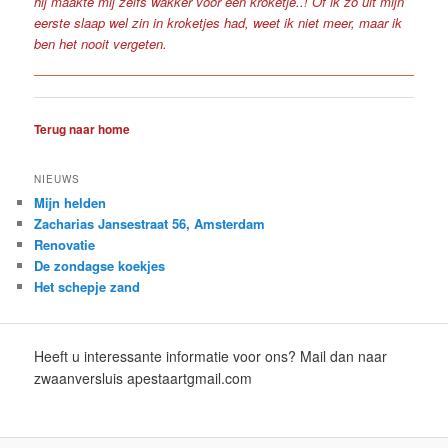
hij maakte mij zelfs wakker voor een kroketje..! Of ik zo uit mijn
eerste slaap wel zin in kroketjes had, weet ik niet meer, maar ik
ben het nooit vergeten.
Terug naar home
NIEUWS
Mijn helden
Zacharias Jansestraat 56, Amsterdam
Renovatie
De zondagse koekjes
Het schepje zand
Heeft u interessante informatie voor ons? Mail dan naar
zwaanversluis apestaartgmail.com