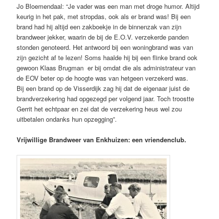
Jo Bloemendaal: “Je vader was een man met droge humor. Altijd
keurig in het pak, met stropdas, ook als er brand was! Bij een
brand had hij altijd een zakboekje in de binnenzak van zijn
brandweer jekker, waarin de bij de E.O.V. verzekerde panden
stonden genoteerd. Het antwoord bij een woningbrand was van
zijn gezicht af te lezen! Soms haalde hij bij een flinke brand ook
gewoon Klaas Brugman er bij omdat die als administrateur van
de EOV beter op de hoogte was van hetgeen verzekerd was.
Bij een brand op de Visserdijk zag hij dat de eigenaar juist de
brandverzekering had opgezegd per volgend jaar. Toch troostte
Gerrit het echtpaar en zei dat de verzekering heus wel zou
uitbetalen ondanks hun opzegging”.
Vrijwillige Brandweer van Enkhuizen: een vriendenclub.