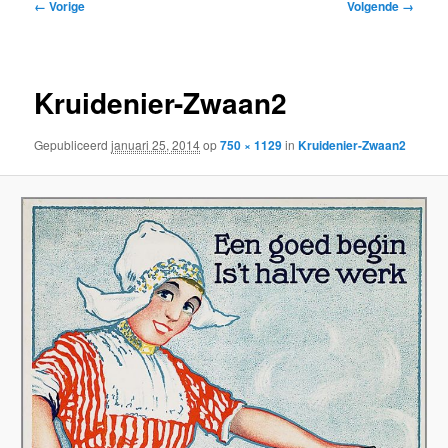
Afbeeldingsnavigatie
← Vorige
Volgende →
inhoud
inhoud
Kruidenier-Zwaan2
Gepubliceerd
januari 25, 2014
op
750 × 1129
in
Kruidenier-Zwaan2