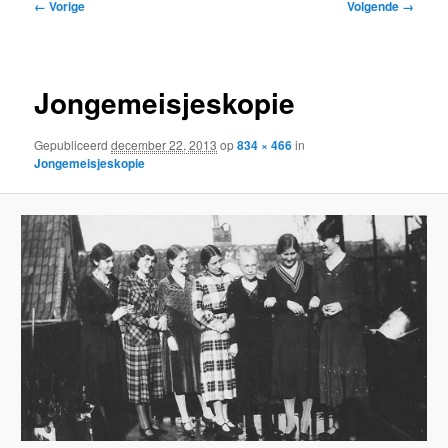
Afbeeldingsnavigatie
← Vorige
Volgende →
inhoud
inhoud
Jongemeisjeskopie
Gepubliceerd
december 22, 2013
op
834 × 466
in
Jongemeisjeskopie