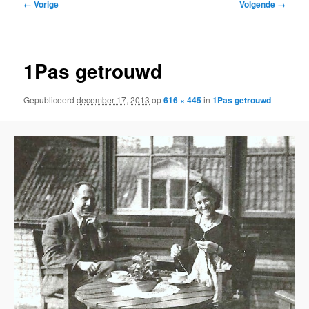
Afbeeldingsnavigatie
← Vorige
Volgende →
inhoud
inhoud
1Pas getrouwd
Gepubliceerd
december 17, 2013
op
616 × 445
in
1Pas getrouwd