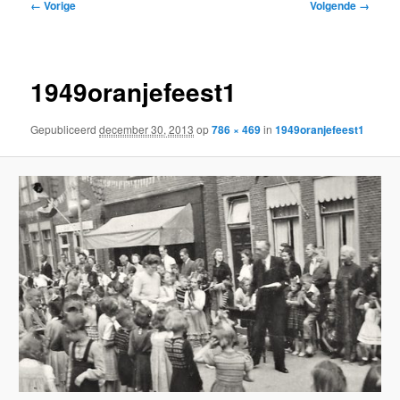
Afbeeldingsnavigatie
← Vorige
Volgende →
inhoud
inhoud
1949oranjefeest1
Gepubliceerd
december 30, 2013
op
786 × 469
in
1949oranjefeest1