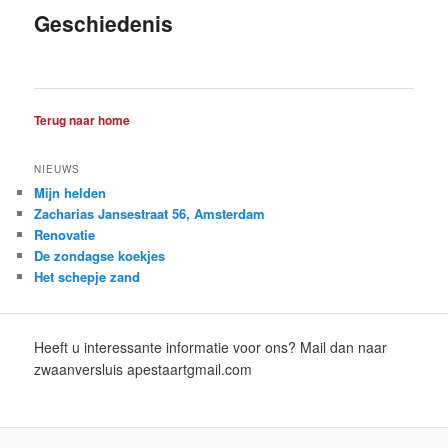
Geschiedenis
inhoud
inhoud
Terug naar home
NIEUWS
Mijn helden
Zacharias Jansestraat 56, Amsterdam
Renovatie
De zondagse koekjes
Het schepje zand
Heeft u interessante informatie voor ons? Mail dan naar
zwaanversluis apestaartgmail.com